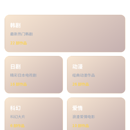
韩剧
最新热门韩剧
22
部作品
日剧
动漫
精彩日本电视剧
经典动漫作品
16
部作品
26
部作品
科幻
爱情
科幻大片
浪漫爱情电影
6
部作品
10
部作品