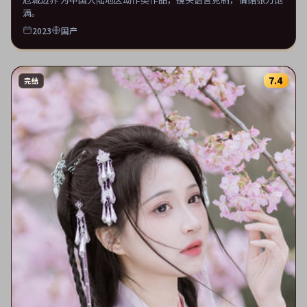
满。
2023
国产
7.4
完结