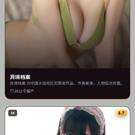
异境档案
异境档案 为中国大陆地区犯罪类作品，节奏紧凑，人物弧光完整。
2021
国产
8.7
4K