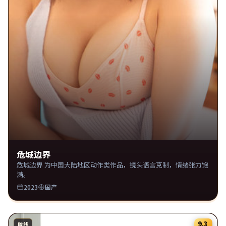
危城边界
危城边界 为中国大陆地区动作类作品，镜头语言克制，情绪张力饱
满。
2023
国产
9.3
院线