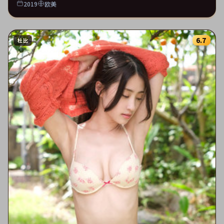
2019
欧美
6.7
杜比