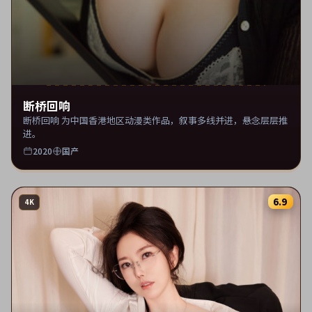
断桥回响
断桥回响 为中国香港地区动漫类作品，叙事多线并进，悬念层层推
进。
2020
国产
6.9
4K