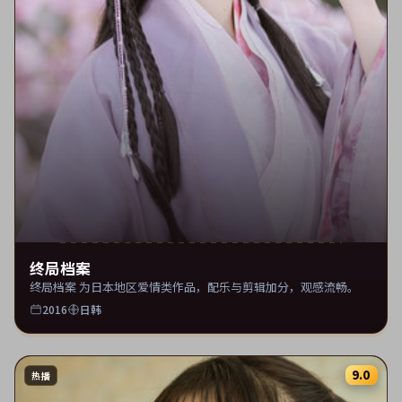
终局档案
终局档案 为日本地区爱情类作品，配乐与剪辑加分，观感流畅。
2016
日韩
9.0
热播