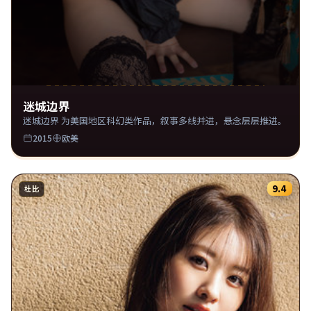
迷城边界
迷城边界 为美国地区科幻类作品，叙事多线并进，悬念层层推进。
2015
欧美
9.4
杜比