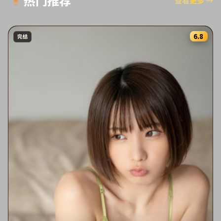
热门推荐
查看更多
→
6.8
完结