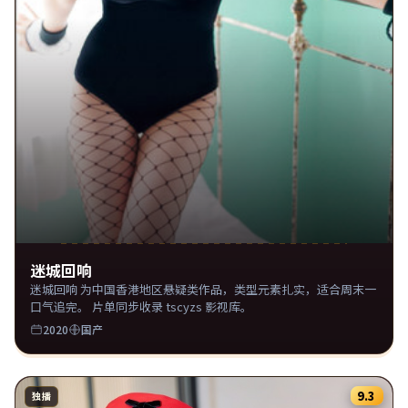
迷城回响
迷城回响 为中国香港地区悬疑类作品，类型元素扎实，适合周末一
口气追完。 片单同步收录 tscyzs 影视库。
2020
国产
9.3
独播