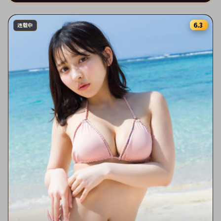
6.3
连载中