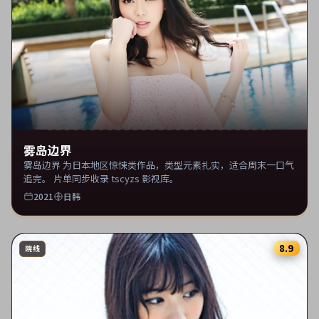
雾岛边界
雾岛边界 为日本地区惊悚类作品，类型元素扎实，适合周末一口气
追完。 片单同步收录 tscyzs 影视库。
2021
日韩
8.9
院线