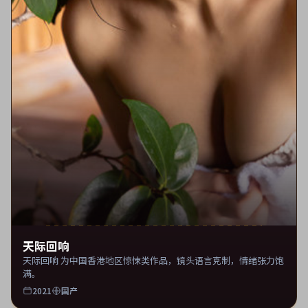
天际回响
天际回响 为中国香港地区惊悚类作品，镜头语言克制，情绪张力饱
满。
2021
国产