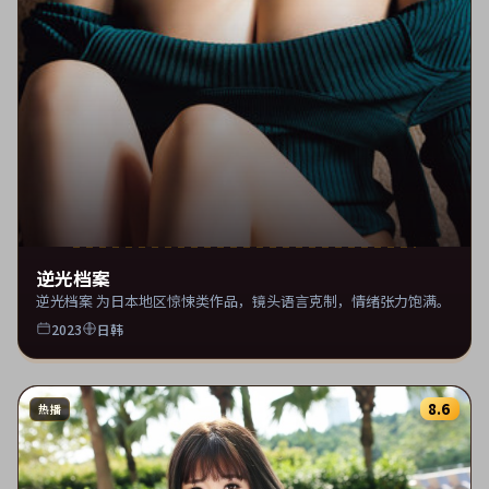
逆光档案
逆光档案 为日本地区惊悚类作品，镜头语言克制，情绪张力饱满。
2023
日韩
8.6
热播