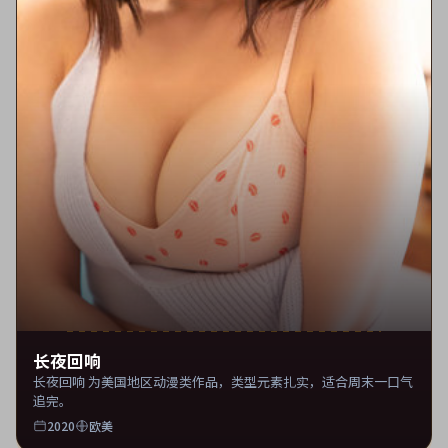
长夜回响
长夜回响 为美国地区动漫类作品，类型元素扎实，适合周末一口气
追完。
2020
欧美