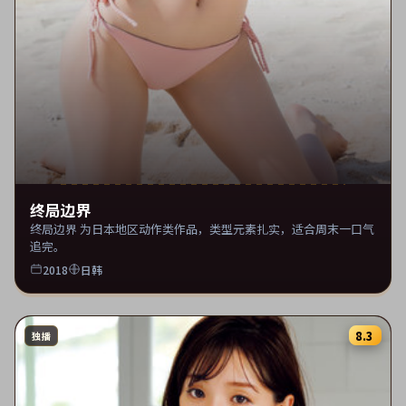
终局边界
终局边界 为日本地区动作类作品，类型元素扎实，适合周末一口气
追完。
2018
日韩
8.3
独播