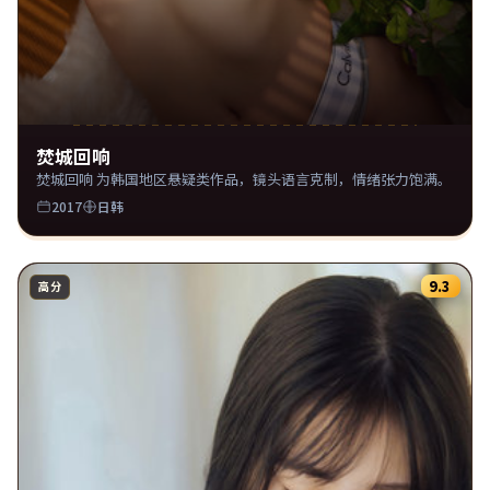
焚城回响
焚城回响 为韩国地区悬疑类作品，镜头语言克制，情绪张力饱满。
2017
日韩
9.3
高分