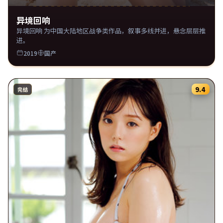
异境回响
异境回响 为中国大陆地区战争类作品，叙事多线并进，悬念层层推
进。
2019
国产
9.4
完结