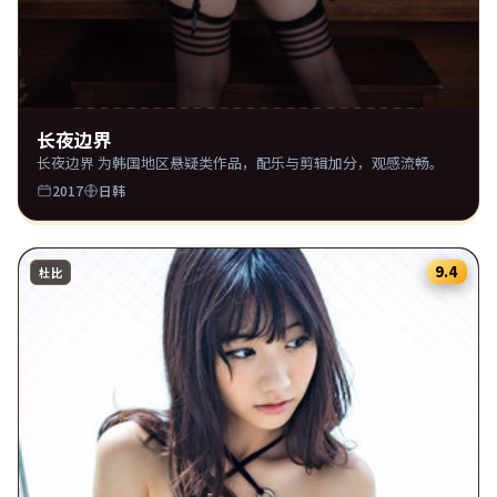
长夜边界
长夜边界 为韩国地区悬疑类作品，配乐与剪辑加分，观感流畅。
2017
日韩
9.4
杜比