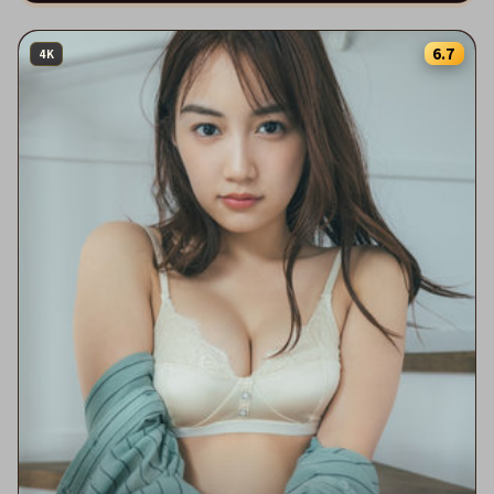
6.7
4K