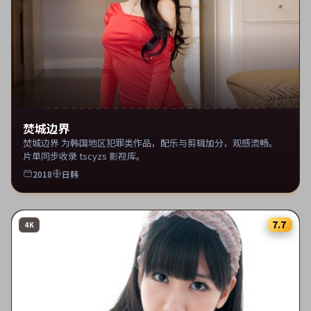
焚城边界
焚城边界 为韩国地区犯罪类作品，配乐与剪辑加分，观感流畅。
片单同步收录 tscyzs 影视库。
2018
日韩
7.7
4K