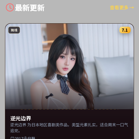
最新更新
查看更多
→
7.1
院线
逆光边界
逆光边界 为日本地区喜剧类作品，类型元素扎实，适合周末一口气
追完。
2017
日韩