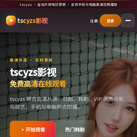
tscyzs · 全站片库每日更新 · 支持手机与电脑高清流畅播放
跳过导航，进入正文
tscyzs影视
注册
登录
高清片源 · 实时更新
tscyzs影视
免费高清在线观看
tscyzs 聚合高清片源：日剧、韩剧、VIP 画质电影
与综艺，手机与电脑即点即播。
开始观看
热门韩剧