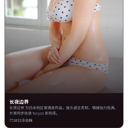
长夜边界
长夜边界 为日本地区爱情类作品，镜头语言克制，情绪张力饱满。
片单同步收录 tscyzs 影视库。
2022
日韩