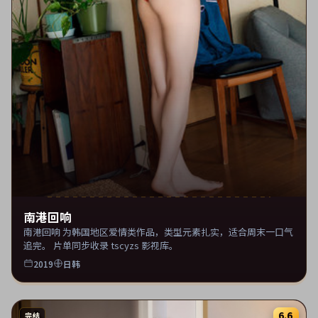
南港回响
南港回响 为韩国地区爱情类作品，类型元素扎实，适合周末一口气
追完。 片单同步收录 tscyzs 影视库。
2019
日韩
6.6
完结