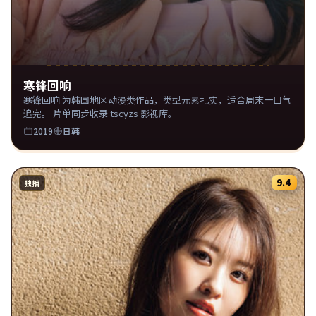
寒锋回响
寒锋回响 为韩国地区动漫类作品，类型元素扎实，适合周末一口气
追完。 片单同步收录 tscyzs 影视库。
2019
日韩
9.4
独播