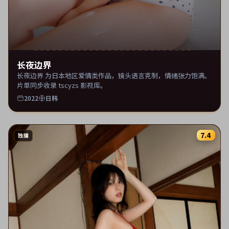
长夜边界
长夜边界 为日本地区爱情类作品，镜头语言克制，情绪张力饱满。
片单同步收录 tscyzs 影视库。
2022
日韩
7.4
独播