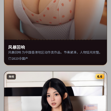
风暴回响
风暴回响 为中国香港地区动作类作品，节奏紧凑，人物弧光完整。
2023
国产
6.6
院线