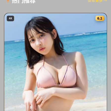
热门推荐
查看更多
→
6.2
4K